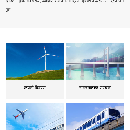
झोउशान हार्बर मेन पैसेज, क्वांझोउ बे क्रॉस-सी ब्रिज, यूक्विंग बे क्रॉस-सी ब्रिज जैसे
पुल;
कंपनी विवरण
संगठनात्मक संरचना