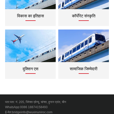
विकास का इतिहास
कॉर्पोरेट संस्कृति
वुक्सिन एस
सामाजिक जिम्मेदारी
पता:
पता: नं. 205, जिंगशा एवेन्यू, चांग्शा, हुनान प्रांत, चीन
WhatsApp:
0086 18874158493
ई-मेल:
bridgeinfo@wuxinuniroc.com